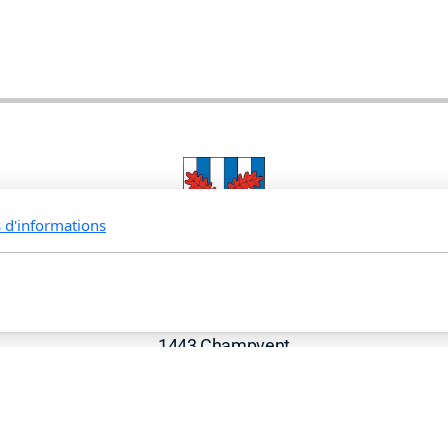
s d'informations
Commune de Champvent
Grand Rue 8
1443 Champvent
📞 024 459 26 14