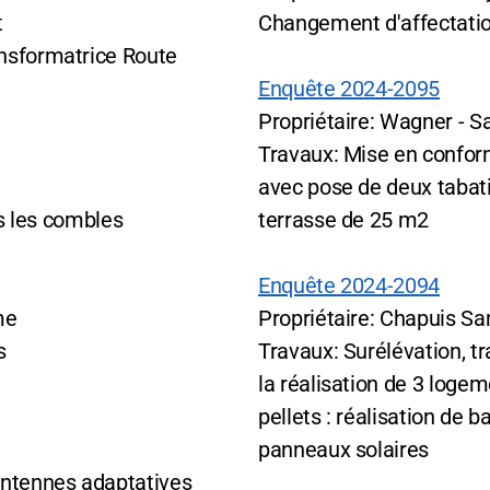
t
Changement d'affectati
ansformatrice Route
Enquête 2024-2095
Propriétaire: Wagner - Sa
Travaux: Mise en confo
avec pose de deux tabati
 les combles
terrasse de 25 m2
Enquête 2024-2094
me
Propriétaire: Chapuis S
s
Travaux: Surélévation, 
la réalisation de 3 loge
pellets : réalisation de b
panneaux solaires
 antennes adaptatives