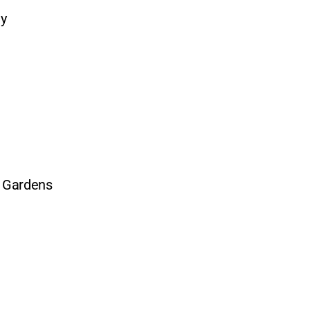
ay
t Gardens