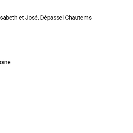
isabeth et José, Dépassel Chautems
toine