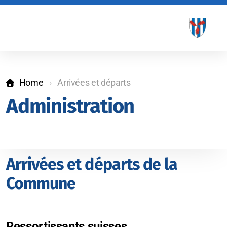
Home
Arrivées et départs
Administration
Arrivées et départs de la
Présentation
Commune
Sport et culture
Sociétés locales
Ressortissants suisses