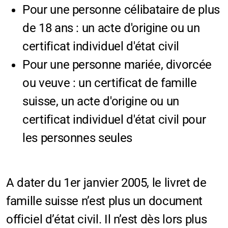
Pour une personne célibataire de plus
Conseil Général
de 18 ans : un acte d'origine ou un
Préavis municipaux
certificat individuel d'état civil
Pour une personne mariée, divorcée
ou veuve : un certificat de famille
Planning des locations
suisse, un acte d'origine ou un
Grande salle de Champvent
certificat individuel d'état civil pour
les personnes seules
Salle d'Essert
Buvette du foot
A dater du 1er janvier 2005, le livret de
Refuge
famille suisse n’est plus un document
officiel d’état civil. Il n’est dès lors plus