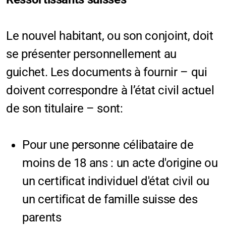
Manifestations
Le nouvel habitant, ou son conjoint, doit
se présenter personnellement au
Pilier public
guichet. Les documents à fournir – qui
Règlements communaux
doivent correspondre à l’état civil actuel
Liens utiles et formulaires
de son titulaire – sont:
Arrivées et départs
Pour une personne célibataire de
Papiers d'identité
moins de 18 ans : un acte d'origine ou
Taxes et impôts
un certificat individuel d'état civil ou
un certificat de famille suisse des
parents
Municipalité